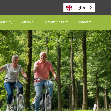
English
pitality
Giftcard
Surroundings
Contact