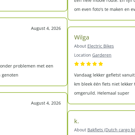
Een hele mooie route. En fijn
om even foto's te maken en e
August 4, 2026
Wilga
About
Electric Bikes
Location
Garderen
 zonder problemen met een
n genoten
Vandaag lekker gefietst vanui
km bleek één fiets niet lekker
omgeruild. Helemaal super
August 4, 2026
k.
About
Bakfiets (Dutch cargo bi