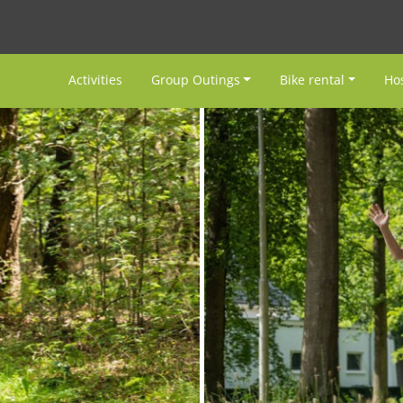
Activities
Group Outings
Bike rental
Hos