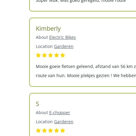
Super leuk. Was goed geregeld, mooie route
Kimberly
About
Electric Bikes
Location
Garderen
Mooie goeie fietsen geleend, afstand van 56 km
route van hun. Mooie plekjes gezien ! We hebbe
S
About
E-chopper
Location
Garderen